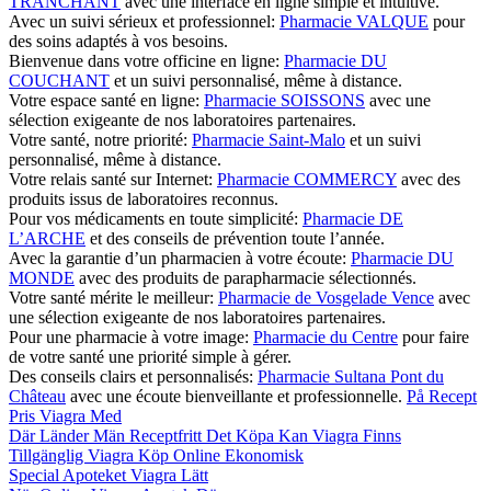
TRANCHANT
avec une interface en ligne simple et intuitive.
Avec un suivi sérieux et professionnel:
Pharmacie VALQUE
pour
des soins adaptés à vos besoins.
Bienvenue dans votre officine en ligne:
Pharmacie DU
COUCHANT
et un suivi personnalisé, même à distance.
Votre espace santé en ligne:
Pharmacie SOISSONS
avec une
sélection exigeante de nos laboratoires partenaires.
Votre santé, notre priorité:
Pharmacie Saint-Malo
et un suivi
personnalisé, même à distance.
Votre relais santé sur Internet:
Pharmacie COMMERCY
avec des
produits issus de laboratoires reconnus.
Pour vos médicaments en toute simplicité:
Pharmacie DE
L’ARCHE
et des conseils de prévention toute l’année.
Avec la garantie d’un pharmacien à votre écoute:
Pharmacie DU
MONDE
avec des produits de parapharmacie sélectionnés.
Votre santé mérite le meilleur:
Pharmacie de Vosgelade Vence
avec
une sélection exigeante de nos laboratoires partenaires.
Pour une pharmacie à votre image:
Pharmacie du Centre
pour faire
de votre santé une priorité simple à gérer.
Des conseils clairs et personnalisés:
Pharmacie Sultana Pont du
Château
avec une écoute bienveillante et professionnelle.
På Recept
Pris Viagra Med
Där Länder Män Receptfritt Det Köpa Kan Viagra Finns
Tillgänglig Viagra Köp Online Ekonomisk
Special Apoteket Viagra Lätt