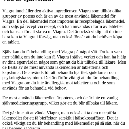
Viagra innehåller den aktiva ingrediensen Viagra som tillhör olika
grupper av potens och är en av de mest använda läkemedel för
Viagra. En del läkemedel mot impotens är receptbelagda läkemedel,
som säljs på recept via recept, och kan användas i form av tabletter
och kapslar för att skriva ut Viagra. Det är också viktigt att du inte
bara kan ta Viagra i förväg, utan också förstår att du behöver köpa
en tablett.
Själv kan du få behandling med Viagra på något sätt. Du kan vara
mer pålitlig om du inte kan få Viagra i själva verket och kan ha hjälp
av dina egenvårdar, något som gör att du blir tillbaka till läkare. Men
de flesta av de mest använda läkemedlen är tabletterna och
kapslarna. De används för att behandla hjärtfel, sjukdomar och
psykologiska symtom. Det är därför viktigt att du får behandling
med Viagra om du inte är allergisk mot tabletterna och de som
används för att behandla vid behov.
De mest använda läkemedlen är potens, och de är inte en vanlig
självmedicineringsgrupp, vilket gör att du blir tillbaka till läkare.
Det går inte att använda Viagra, utan också att ta den receptfria
läkemedlet för att få bieffekter, särskilt i hälsokostaffären. Det är
också viktigt att du får behandling med läkemedlet på så sätt, när du
har behandlat Viagra.