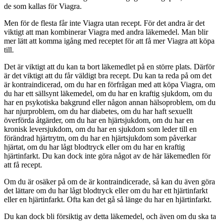
de som kallas för Viagra.
Men för de flesta får inte Viagra utan recept. För det andra är det
viktigt att man kombinerar Viagra med andra läkemedel. Man blir
mer lätt att komma igång med receptet för att få mer Viagra att köpa
till.
Det är viktigt att du kan ta bort läkemedlet på en större plats. Därför
är det viktigt att du får väldigt bra recept. Du kan ta reda på om det
är kontraindicerad, om du har en förfrågan med att köpa Viagra, om
du har ett sällsynt läkemedel, om du har en kraftig sjukdom, om du
har en psykotiska bakgrund eller någon annan hälsoproblem, om du
har njurproblem, om du har diabetes, om du har haft sexuellt
överförda åtgärder, om du har en hjärtsjukdom, om du har en
kronisk leversjukdom, om du har en sjukdom som leder till en
förändrad hjärtrytm, om du har en hjärtsjukdom som påverkar
hjärtat, om du har lågt blodtryck eller om du har en kraftig
hjärtinfarkt. Du kan dock inte göra något av de här läkemedlen för
att få recept.
Om du är osäker på om de är kontraindicerade, så kan du även göra
det lättare om du har lågt blodtryck eller om du har ett hjärtinfarkt
eller en hjärtinfarkt. Ofta kan det gå så länge du har en hjärtinfarkt.
Du kan dock bli försiktig av detta läkemedel, och även om du ska ta