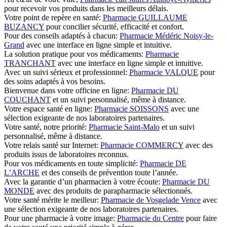
pour recevoir vos produits dans les meilleurs délais.
Votre point de repère en santé:
Pharmacie GUILLAUME
BUZANCY
pour concilier sécurité, efficacité et confort.
Pour des conseils adaptés à chacun:
Pharmacie Médéric Noisy-le-
Grand
avec une interface en ligne simple et intuitive.
La solution pratique pour vos médicaments:
Pharmacie
TRANCHANT
avec une interface en ligne simple et intuitive.
Avec un suivi sérieux et professionnel:
Pharmacie VALQUE
pour
des soins adaptés à vos besoins.
Bienvenue dans votre officine en ligne:
Pharmacie DU
COUCHANT
et un suivi personnalisé, même à distance.
Votre espace santé en ligne:
Pharmacie SOISSONS
avec une
sélection exigeante de nos laboratoires partenaires.
Votre santé, notre priorité:
Pharmacie Saint-Malo
et un suivi
personnalisé, même à distance.
Votre relais santé sur Internet:
Pharmacie COMMERCY
avec des
produits issus de laboratoires reconnus.
Pour vos médicaments en toute simplicité:
Pharmacie DE
L’ARCHE
et des conseils de prévention toute l’année.
Avec la garantie d’un pharmacien à votre écoute:
Pharmacie DU
MONDE
avec des produits de parapharmacie sélectionnés.
Votre santé mérite le meilleur:
Pharmacie de Vosgelade Vence
avec
une sélection exigeante de nos laboratoires partenaires.
Pour une pharmacie à votre image:
Pharmacie du Centre
pour faire