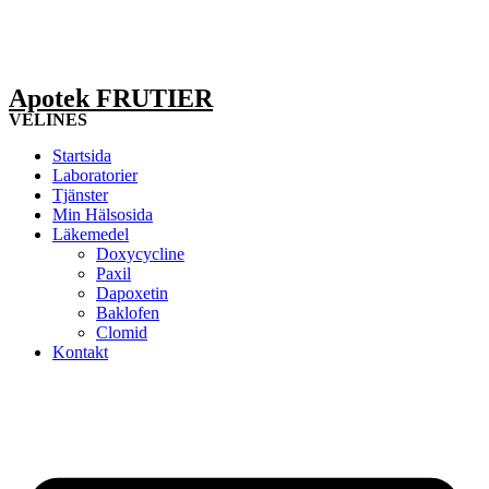
Apotek FRUTIER
VELINES
Startsida
Laboratorier
Tjänster
Min Hälsosida
Läkemedel
Doxycycline
Paxil
Dapoxetin
Baklofen
Clomid
Kontakt