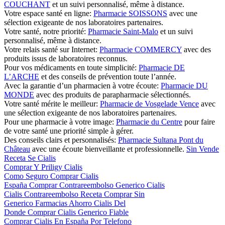
COUCHANT
et un suivi personnalisé, même à distance.
Votre espace santé en ligne:
Pharmacie SOISSONS
avec une
sélection exigeante de nos laboratoires partenaires.
Votre santé, notre priorité:
Pharmacie Saint-Malo
et un suivi
personnalisé, même à distance.
Votre relais santé sur Internet:
Pharmacie COMMERCY
avec des
produits issus de laboratoires reconnus.
Pour vos médicaments en toute simplicité:
Pharmacie DE
L’ARCHE
et des conseils de prévention toute l’année.
Avec la garantie d’un pharmacien à votre écoute:
Pharmacie DU
MONDE
avec des produits de parapharmacie sélectionnés.
Votre santé mérite le meilleur:
Pharmacie de Vosgelade Vence
avec
une sélection exigeante de nos laboratoires partenaires.
Pour une pharmacie à votre image:
Pharmacie du Centre
pour faire
de votre santé une priorité simple à gérer.
Des conseils clairs et personnalisés:
Pharmacie Sultana Pont du
Château
avec une écoute bienveillante et professionnelle.
Sin Vende
Receta Se Cialis
Comprar Y Priligy Cialis
Como Seguro Comprar Cialis
España Comprar Contrareembolso Generico Cialis
Cialis Contrareembolso Receta Comprar Sin
Generico Farmacias Ahorro Cialis Del
Donde Comprar Cialis Generico Fiable
Comprar Cialis En España Por Telefono